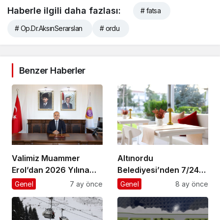
Haberle ilgili daha fazlası:
# fatsa
# Op.Dr.AksınSerarslan
# ordu
Benzer Haberler
Valimiz Muammer
Altınordu
Erol’dan 2026 Yılına
Belediyesi’nden 7/24
Anlamlı Yeni Yıl Mesajı
Yaşayan Şehir Vizyonu
Genel
7 ay önce
Genel
8 ay önce