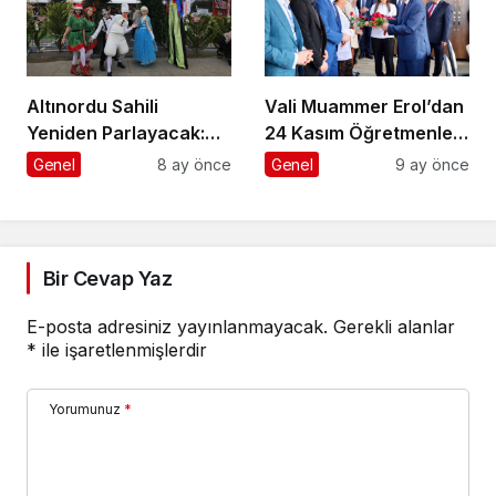
Altınordu Sahili
Vali Muammer Erol’dan
Yeniden Parlayacak:
24 Kasım Öğretmenler
Yeni Yıl Pazarı Bu Yıl da
Günü Ziyareti
Genel
8 ay önce
Genel
9 ay önce
Kapılarını Açıyor
Bir Cevap Yaz
E-posta adresiniz yayınlanmayacak.
Gerekli alanlar
*
ile işaretlenmişlerdir
Yorumunuz
*