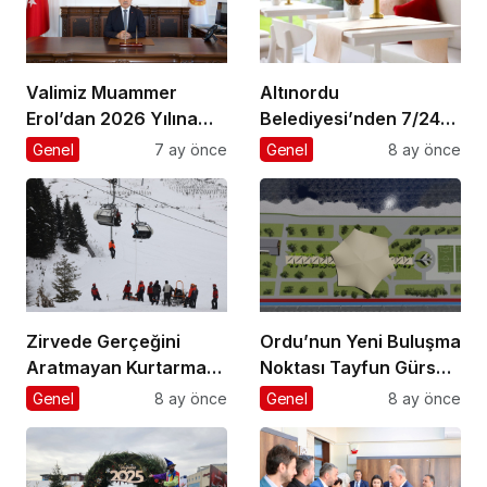
Valimiz Muammer
Altınordu
Erol’dan 2026 Yılına
Belediyesi’nden 7/24
Anlamlı Yeni Yıl Mesajı
Yaşayan Şehir Vizyonu
Genel
7 ay önce
Genel
8 ay önce
Zirvede Gerçeğini
Ordu’nun Yeni Buluşma
Aratmayan Kurtarma
Noktası Tayfun Gürsoy
Tatbikatı
Parkı Oluyor
Genel
8 ay önce
Genel
8 ay önce