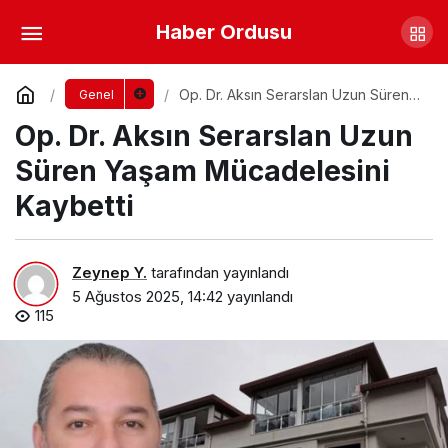
Altınordu Belediyesi’nden Mobil Kuaför
Haber Ordusu
Hizmeti: “Kuaför Kapınızda”
Yorum Yap
Paylaş
Op. Dr. Aksın Serarslan Uzun Süren
Genel
Yaşam Mücadelesini Kaybetti
Op. Dr. Aksın Serarslan Uzun
Süren Yaşam Mücadelesini
Kaybetti
Zeynep Y.
tarafından yayınlandı
5 Ağustos 2025, 14:42
yayınlandı
115