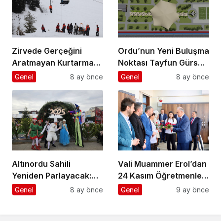
Zirvede Gerçeğini
Ordu’nun Yeni Buluşma
Aratmayan Kurtarma
Noktası Tayfun Gürsoy
Tatbikatı
Parkı Oluyor
Genel
8 ay önce
Genel
8 ay önce
Altınordu Sahili
Vali Muammer Erol’dan
Yeniden Parlayacak:
24 Kasım Öğretmenler
Yeni Yıl Pazarı Bu Yıl da
Günü Ziyareti
Genel
8 ay önce
Genel
9 ay önce
Kapılarını Açıyor